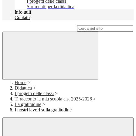
I progetti delle classi
Strumenti per la didattica
Info utili
Contatti
Campo di ricerca per le pagine del sito
Home
>
Didattica
>
I progetti delle classi
>
Ti racconto la mia scuola a.s. 2025-2026
>
La gratitudine
>
I nostri lavori sulla gratitudine