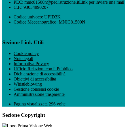
PEC:
mnic81500n@pec.istruzione.it
Link per inviare una mail
C.F.: 93034890207
Codice univoco: UFID3K
Codice Meccanografico: MNIC81500N
Sezione Link Utili
Cookie policy
Note legali
Informativa Privacy
Ufficio Relazioni con il Pubblico
Dichiarazione di accessibilità
Obiettivi di accessibilità
Whistleblowing
Gestione consensi cookie
Amministrazione trasparente
Pagina visualizzata
296
volte
Sezione Copyright