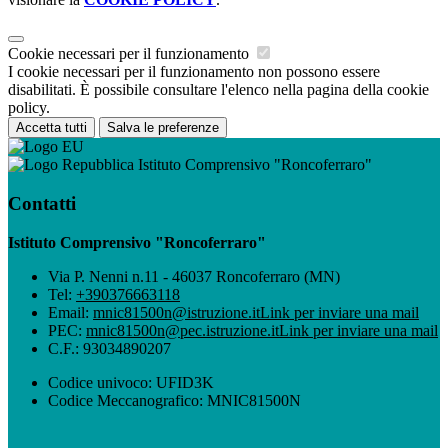
Cookie necessari per il funzionamento
I cookie necessari per il funzionamento non possono essere
disabilitati. È possibile consultare l'elenco nella pagina della cookie
policy.
Accetta tutti
Salva le preferenze
Istituto Comprensivo "Roncoferraro"
Contatti
Istituto Comprensivo "Roncoferraro"
Via P. Nenni n.11 - 46037 Roncoferraro (MN)
Tel:
+390376663118
Email:
mnic81500n@istruzione.it
Link per inviare una mail
PEC:
mnic81500n@pec.istruzione.it
Link per inviare una mail
C.F.: 93034890207
Codice univoco: UFID3K
Codice Meccanografico: MNIC81500N