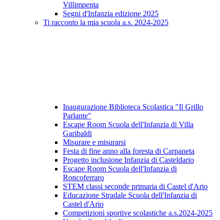
Villimpenta
Segni d'Infanzia edizione 2025
Ti racconto la mia scuola a.s. 2024-2025
Inaugurazione Biblioteca Scolastica "Il Grillo
Parlante"
Escape Room Scuola dell'Infanzia di Villa
Garibaldi
Misurare e misurarsi
Festa di fine anno alla foresta di Carpaneta
Progetto inclusione Infanzia di Casteldario
Escape Room Scuola dell'Infanzia di
Roncoferraro
STEM classi seconde primaria di Castel d'Ario
Educazione Stradale Scuola dell'Infanzia di
Castel d'Ario
Competizioni sportive scolastiche a.s.2024-2025