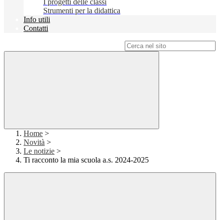
I progetti delle classi
Strumenti per la didattica
Info utili
Contatti
Campo di ricerca per le pagine del sito
Home
>
Novità
>
Le notizie
>
Ti racconto la mia scuola a.s. 2024-2025