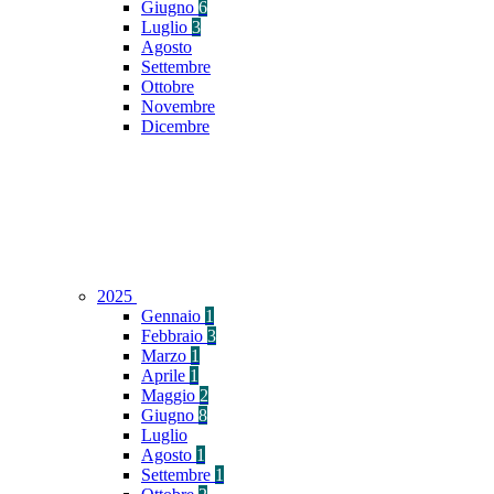
Giugno
6
Luglio
3
Agosto
Settembre
Ottobre
Novembre
Dicembre
2025
Gennaio
1
Febbraio
3
Marzo
1
Aprile
1
Maggio
2
Giugno
8
Luglio
Agosto
1
Settembre
1