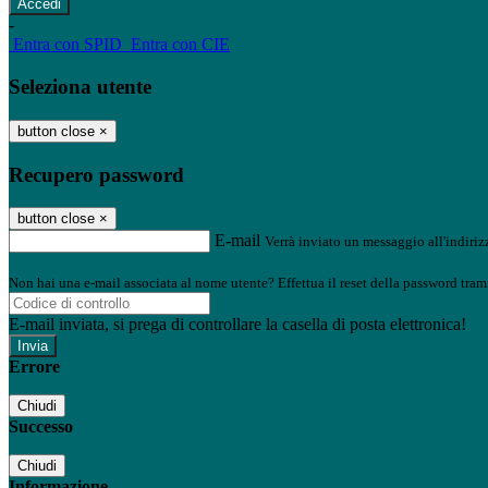
-
Entra con SPID
Entra con CIE
Seleziona utente
button close
×
Recupero password
button close
×
E-mail
Verrà inviato un messaggio all'indirizz
Non hai una e-mail associata al nome utente? Effettua il reset della password tram
E-mail inviata, si prega di controllare la casella di posta elettronica!
Errore
Chiudi
Successo
Chiudi
Informazione