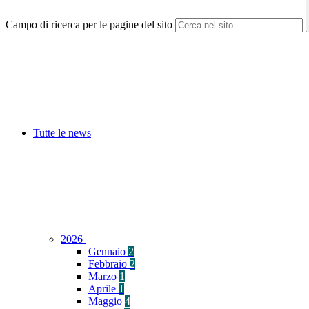
Campo di ricerca per le pagine del sito
Tutte le news
2026
Gennaio
2
Febbraio
2
Marzo
1
Aprile
1
Maggio
4