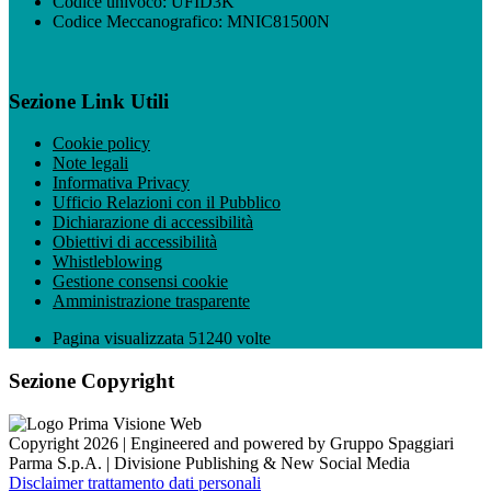
Codice univoco: UFID3K
Codice Meccanografico: MNIC81500N
Sezione Link Utili
Cookie policy
Note legali
Informativa Privacy
Ufficio Relazioni con il Pubblico
Dichiarazione di accessibilità
Obiettivi di accessibilità
Whistleblowing
Gestione consensi cookie
Amministrazione trasparente
Pagina visualizzata
51240
volte
Sezione Copyright
Copyright 2026 | Engineered and powered by Gruppo Spaggiari
Parma S.p.A. | Divisione Publishing & New Social Media
Disclaimer trattamento dati personali