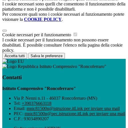
I cookie necessari sono quelli che consentono il funzionamento della
piattaforma e non è possibile disabilitarli.
Per conoscere quali sono i cookie necessari al funzionamento potete
visionare la
COOKIE POLICY
.
Cookie necessari per il funzionamento
I cookie necessari per il funzionamento non possono essere
disabilitati. È possibile consultare l'elenco nella pagina della cookie
policy.
Accetta tutti
Salva le preferenze
Istituto Comprensivo "Roncoferraro"
Contatti
Istituto Comprensivo "Roncoferraro"
Via P. Nenni n.11 - 46037 Roncoferraro (MN)
Tel:
+390376663118
Email:
mnic81500n@istruzione.it
Link per inviare una mail
PEC:
mnic81500n@pec.istruzione.it
Link per inviare una mail
C.F.: 93034890207