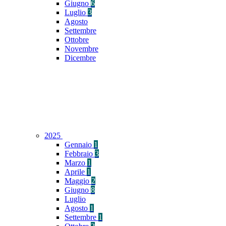
Giugno
6
Luglio
3
Agosto
Settembre
Ottobre
Novembre
Dicembre
2025
Gennaio
1
Febbraio
3
Marzo
1
Aprile
1
Maggio
2
Giugno
8
Luglio
Agosto
1
Settembre
1