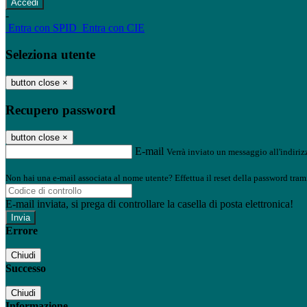
-
Entra con SPID
Entra con CIE
Seleziona utente
button close
×
Recupero password
button close
×
E-mail
Verrà inviato un messaggio all'indirizz
Non hai una e-mail associata al nome utente? Effettua il reset della password tram
E-mail inviata, si prega di controllare la casella di posta elettronica!
Errore
Chiudi
Successo
Chiudi
Informazione