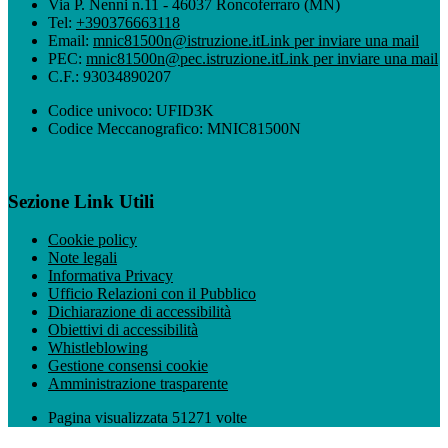
Via P. Nenni n.11 - 46037 Roncoferraro (MN)
Tel:
+390376663118
Email:
mnic81500n@istruzione.it
Link per inviare una mail
PEC:
mnic81500n@pec.istruzione.it
Link per inviare una mail
C.F.: 93034890207
Codice univoco: UFID3K
Codice Meccanografico: MNIC81500N
Sezione Link Utili
Cookie policy
Note legali
Informativa Privacy
Ufficio Relazioni con il Pubblico
Dichiarazione di accessibilità
Obiettivi di accessibilità
Whistleblowing
Gestione consensi cookie
Amministrazione trasparente
Pagina visualizzata
51271
volte