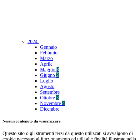
2024
Gennaio
Febbraio
Marzo
Aprile
Maggio
3
Giugno
2
Luglio
Agosto
Settembre
Ottobre
3
Novembre
4
Dicembre
Nessun contenuto da visualizzare
Questo sito o gli strumenti terzi da questo utilizzati si avvalgono di
cookie necessari al funzionamento ed utili alle finalità illustrate nella