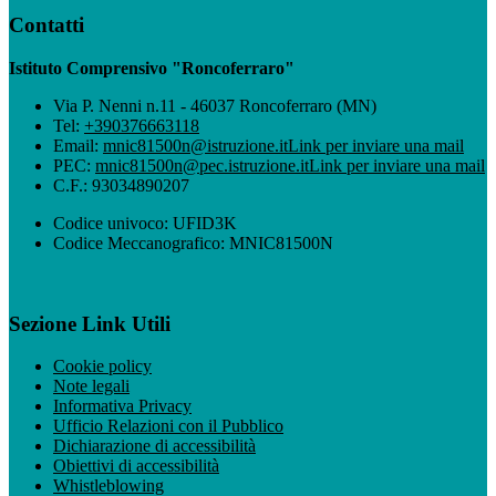
Contatti
Istituto Comprensivo "Roncoferraro"
Via P. Nenni n.11 - 46037 Roncoferraro (MN)
Tel:
+390376663118
Email:
mnic81500n@istruzione.it
Link per inviare una mail
PEC:
mnic81500n@pec.istruzione.it
Link per inviare una mail
C.F.: 93034890207
Codice univoco: UFID3K
Codice Meccanografico: MNIC81500N
Sezione Link Utili
Cookie policy
Note legali
Informativa Privacy
Ufficio Relazioni con il Pubblico
Dichiarazione di accessibilità
Obiettivi di accessibilità
Whistleblowing