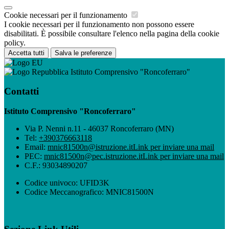
Cookie necessari per il funzionamento
I cookie necessari per il funzionamento non possono essere
disabilitati. È possibile consultare l'elenco nella pagina della cookie
policy.
Accetta tutti
Salva le preferenze
Istituto Comprensivo "Roncoferraro"
Contatti
Istituto Comprensivo "Roncoferraro"
Via P. Nenni n.11 - 46037 Roncoferraro (MN)
Tel:
+390376663118
Email:
mnic81500n@istruzione.it
Link per inviare una mail
PEC:
mnic81500n@pec.istruzione.it
Link per inviare una mail
C.F.: 93034890207
Codice univoco: UFID3K
Codice Meccanografico: MNIC81500N